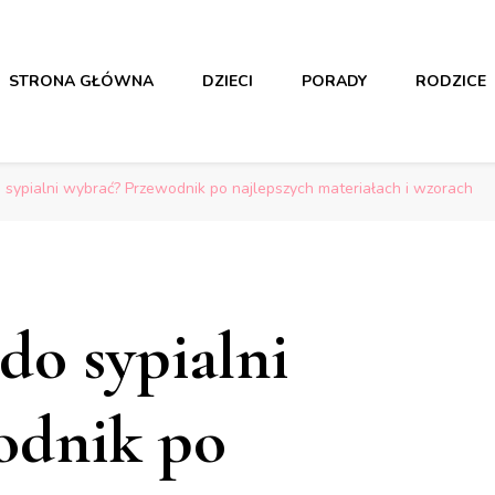
STRONA GŁÓWNA
DZIECI
PORADY
RODZICE
dzieciach i rodzicach
dzieciach i rodzicach
 sypialni wybrać? Przewodnik po najlepszych materiałach i wzorach
do sypialni
odnik po