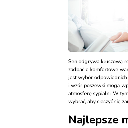
WZORACH
Sen odgrywa kluczową ro
zadbać o komfortowe war
jest wybór odpowiednich 
i wzór poszewki mogą wpły
atmosferę sypialni. W ty
wybrać, aby cieszyć się z
Najlepsze 