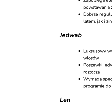
Zapobiega ele
powstawania 
Dobrze regulu
latem, jak i zi
Jedwab
Luksusowy wyb
włosów.
Poszewki jed
roztocza.
Wymaga specja
programie do 
Len