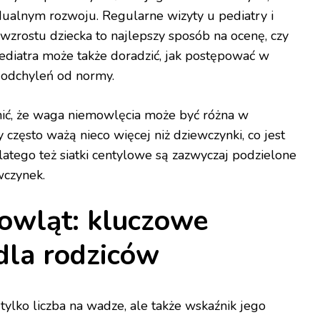
dualnym rozwoju. Regularne wizyty u pediatry i
wzrostu dziecka to najlepszy sposób na ocenę, czy
Pediatra może także doradzić, jak postępować w
odchyleń od normy.
ić, że waga niemowlęcia może być różna w
y często ważą nieco więcej niż dziewczynki, co jest
atego też siatki centylowe są zazwyczaj podzielone
wczynek.
wląt: kluczowe
dla rodziców
ylko liczba na wadze, ale także wskaźnik jego