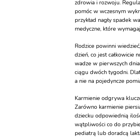
zdrowia i rozwoju. Regul
pomóc w wczesnym wykry
przykład nagły spadek wa
medyczne, które wymagają
Rodzice powinni wiedzieć
dzień, co jest całkowicie
wadze w pierwszych dniac
ciągu dwóch tygodni. Dlat
a nie na pojedyncze pomia
Karmienie odgrywa klucz
Zarówno karmienie piers
dziecku odpowiednią iloś
wątpliwości co do przybie
pediatrą lub doradcą lak