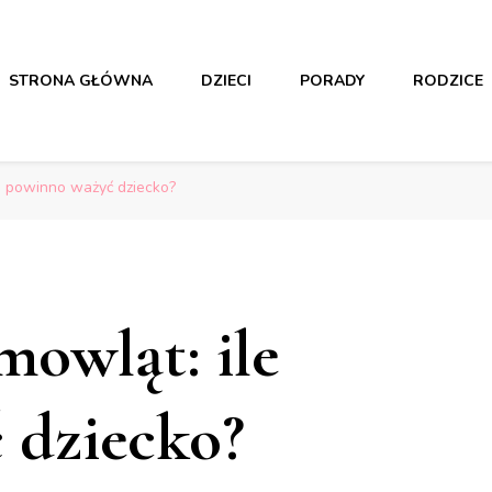
STRONA GŁÓWNA
DZIECI
PORADY
RODZICE
dzieciach i rodzicach
dzieciach i rodzicach
e powinno ważyć dziecko?
mowląt: ile
 dziecko?