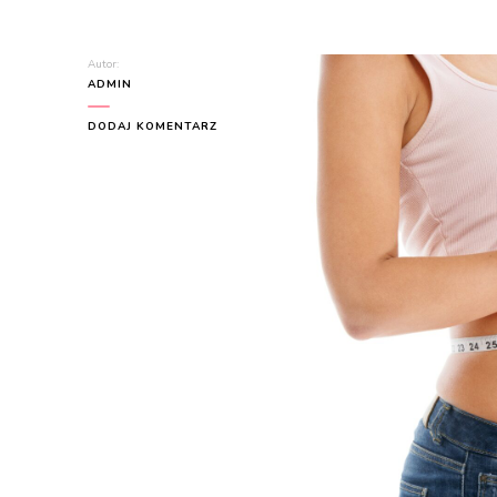
Autor:
ADMIN
DO
DODAJ KOMENTARZ
TABELA
WAG
NIEMOWLĄT:
ILE
POWINNO
WAŻYĆ
DZIECKO?