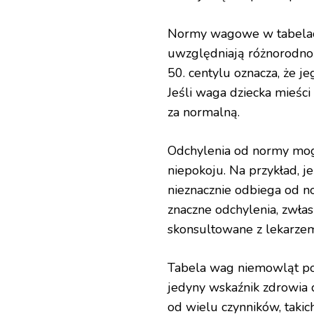
Normy wagowe w tabelach 
uwzględniają różnorodnoś
50. centylu oznacza, że 
Jeśli waga dziecka mieści 
za normalną.
Odchylenia od normy mo
niepokoju. Na przykład, j
nieznacznie odbiega od n
znaczne odchylenia, zwła
skonsultowane z lekarze
Tabela wag niemowląt po
jedyny wskaźnik zdrowia d
od wielu czynników, takich