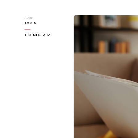
Autor:
ADMIN
DO
1 KOMENTARZ
KOMPLEKSOWY
PRZEWODNIK
PO
PRZYGOTOWANIACH
DO
PORODU