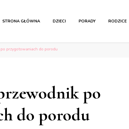
STRONA GŁÓWNA
DZIECI
PORADY
RODZICE
dzieciach i rodzicach
dzieciach i rodzicach
po przygotowaniach do porodu
przewodnik po
ch do porodu