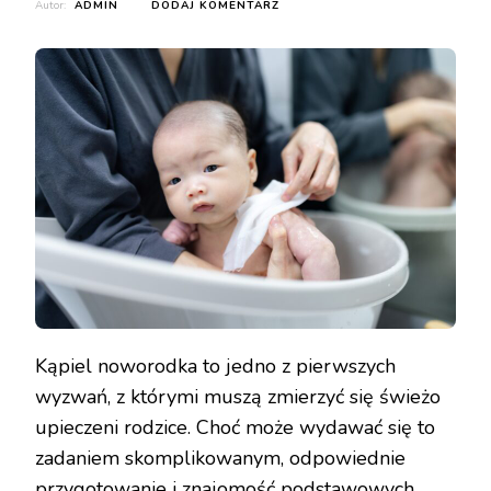
DO
Autor:
ADMIN
DODAJ KOMENTARZ
„BEZPIECZNE
TRZYMANIE
NOWORODKA
PODCZAS
KĄPIELI”
Kąpiel noworodka to jedno z pierwszych
wyzwań, z którymi muszą zmierzyć się świeżo
upieczeni rodzice. Choć może wydawać się to
zadaniem skomplikowanym, odpowiednie
przygotowanie i znajomość podstawowych