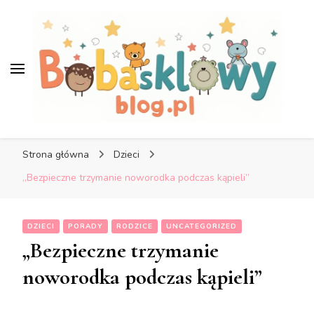
Bobaskowyblog.pl – Blog o
dzieciach i rodzicach
Bobaskowyblog.pl – Blog o
dzieciach i rodzicach
Strona główna
Dzieci
„Bezpieczne trzymanie noworodka podczas kąpieli”
DZIECI
PORADY
RODZICE
UNCATEGORIZED
„Bezpieczne trzymanie
noworodka podczas kąpieli”