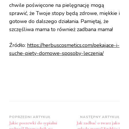
chwile poświęcone na pielęgnację mogą
sprawić, że Twoje stopy będą zdrowe, miękkie i
gotowe do dalszego działania. Pamiętaj, że
szczęśliwa mama to również zadbana mama!
Źródło:
https://herbuscosmetics.com/pekajace-i-
suche-piety-domowe-sposoby-leczenia/
Zobacz
POPRZEDNI ARTYKUŁ
NASTĘPNY ARTYKUŁ
Jakie poszewki do sypialni
Jak zadbać o twarz jako
wpisy
wybrać? Przewodnik po
młoda mama? Szybkie i