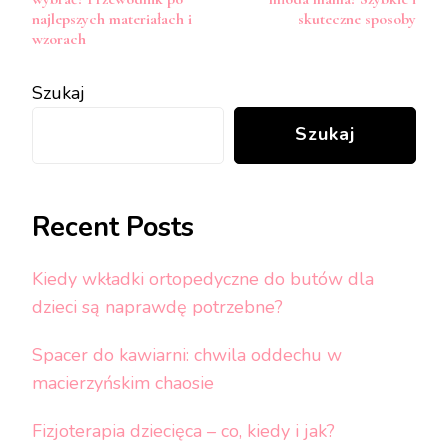
najlepszych materiałach i
skuteczne sposoby
wzorach
Szukaj
Szukaj
Recent Posts
Kiedy wkładki ortopedyczne do butów dla
dzieci są naprawdę potrzebne?
Spacer do kawiarni: chwila oddechu w
macierzyńskim chaosie
Fizjoterapia dziecięca – co, kiedy i jak?