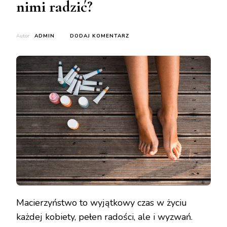
nimi radzić?
DO
Autor:
ADMIN
DODAJ KOMENTARZ
SUCHE,
PĘKAJĄCE
STOPY
U
MŁODYCH
MAM
–
JAK
SOBIE
Z
NIMI
RADZIĆ?
Macierzyństwo to wyjątkowy czas w życiu
każdej kobiety, pełen radości, ale i wyzwań.