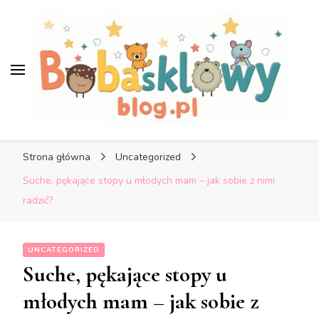
Bobaskowyblog.pl – Blog o
dzieciach i rodzicach
Bobaskowyblog.pl – Blog o
dzieciach i rodzicach
Strona główna
Uncategorized
Suche, pękające stopy u młodych mam – jak sobie z nimi
radzić?
UNCATEGORIZED
Suche, pękające stopy u
młodych mam – jak sobie z