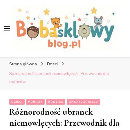
Bobaskowyblog.pl – Blog o
dzieciach i rodzicach
Bobaskowyblog.pl – Blog o
dzieciach i rodzicach
Strona główna
Dzieci
Różnorodność ubranek niemowlęcych: Przewodnik dla
rodziców
DZIECI
PORADY
RODZICE
UNCATEGORIZED
Różnorodność ubranek
niemowlęcych: Przewodnik dla