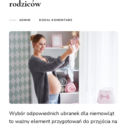
rodziców
DO
Autor:
ADMIN
DODAJ KOMENTARZ
RÓŻNORODNOŚĆ
UBRANEK
NIEMOWLĘCYCH:
PRZEWODNIK
DLA
RODZICÓW
Wybór odpowiednich ubranek dla niemowląt
to ważny element przygotowań do przyjścia na