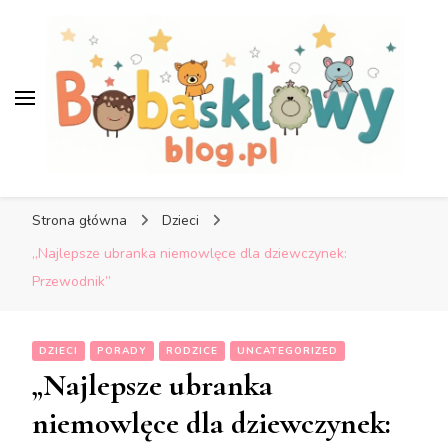
Bobaskowyblog.pl – Blog o
dzieciach i rodzicach
Bobaskowyblog.pl – Blog o
dzieciach i rodzicach
Strona główna
Dzieci
„Najlepsze ubranka niemowlęce dla dziewczynek:
Przewodnik”
DZIECI
PORADY
RODZICE
UNCATEGORIZED
„Najlepsze ubranka
niemowlęce dla dziewczynek: