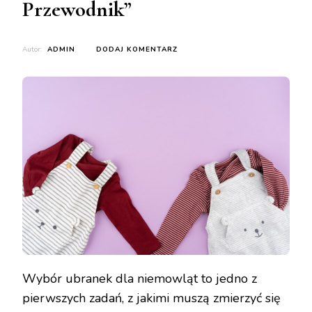
Przewodnik”
DO
Autor:
ADMIN
DODAJ KOMENTARZ
„NAJLEPSZE
UBRANKA
NIEMOWLĘCE
DLA
DZIEWCZYNEK:
PRZEWODNIK”
Wybór ubranek dla niemowląt to jedno z
pierwszych zadań, z jakimi muszą zmierzyć się