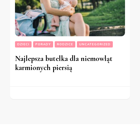
DZIECI
PORADY
RODZICE
UNCATEGORIZED
Najlepsza butelka dla niemowląt
karmionych piersią