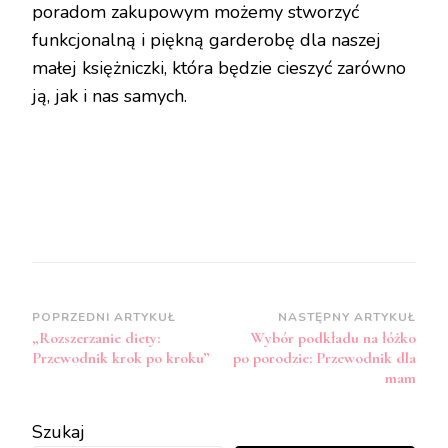
poradom zakupowym możemy stworzyć
funkcjonalną i piękną garderobę dla naszej
małej księżniczki, która będzie cieszyć zarówno
ją, jak i nas samych.
Zobacz
POPRZEDNI ARTYKUŁ
NASTĘPNY ARTYKUŁ
„Rozszerzanie diety:
Wybór podkładu na łóżko
wpisy
Przewodnik krok po kroku”
po porodzie: Przewodnik dla
mam
Szukaj