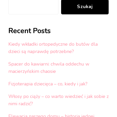
Szukaj
Recent Posts
Kiedy wkładki ortopedyczne do butów dla
dzieci są naprawdę potrzebne?
Spacer do kawiarni: chwila oddechu w
macierzyńskim chaosie
Fizjoterapia dziecięca – co, kiedy i jak?
Włosy po ciąży – co warto wiedzieć i jak sobie z
nimi radzić?
Elewacja naszego domu – historia jednej